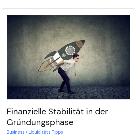
Finanzielle
Stabilität
in
der
Gründungsphase
Finanzielle Stabilität in der
Gründungsphase
Business
/
Liquiditäts Tipps