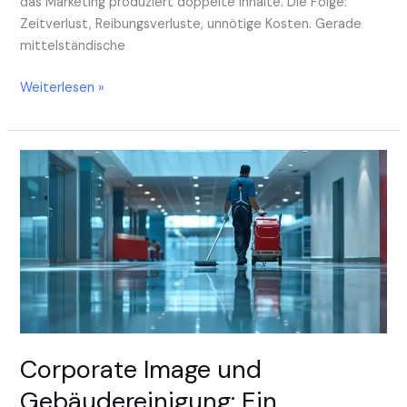
das Marketing produziert doppelte Inhalte. Die Folge:
Zeitverlust, Reibungsverluste, unnötige Kosten. Gerade
mittelständische
Weiterlesen »
Corporate
Image
und
Gebäudereinigung:
Ein
Erfolgsfaktor
im
Business
Corporate Image und
Gebäudereinigung: Ein