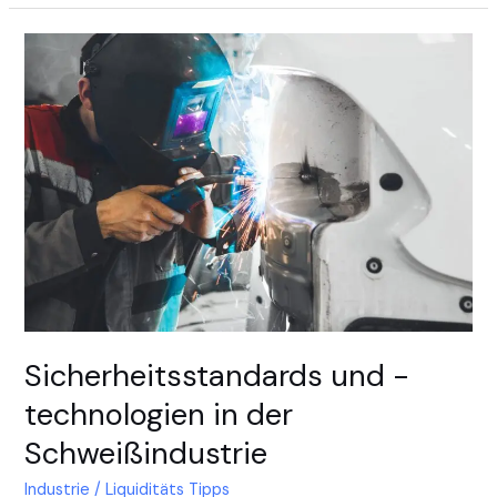
Sicherheitsstandards
und
-
technologien
in
der
Schweißindustrie
Sicherheitsstandards und -
technologien in der
Schweißindustrie
Industrie
/
Liquiditäts Tipps