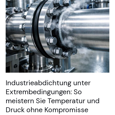
Sie
Temperatur
und
Druck
ohne
Kompromisse
Industrieabdichtung unter
Extrembedingungen: So
meistern Sie Temperatur und
Druck ohne Kompromisse