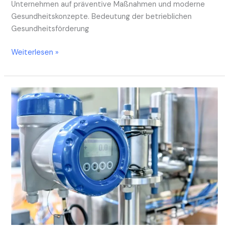
Unternehmen auf präventive Maßnahmen und moderne
Gesundheitskonzepte. Bedeutung der betrieblichen
Gesundheitsförderung
Weiterlesen »
Die
Bedeutung
der
präzisen
Drucküberwachung
in
verschiedenen
Industrien