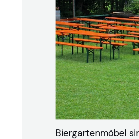
aufgebaut
und
leicht
verstaubar
Biergartenmöbel si