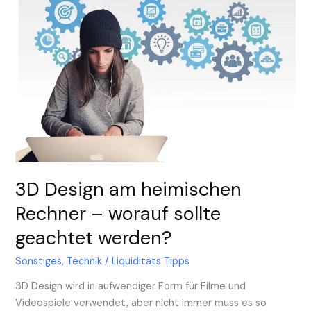
Design
am
heimischen
Rechner
–
worauf
sollte
geachtet
werden?
3D Design am heimischen
Rechner – worauf sollte
geachtet werden?
Sonstiges
,
Technik
/
Liquiditäts Tipps
3D Design wird in aufwendiger Form für Filme und
Videospiele verwendet, aber nicht immer muss es so