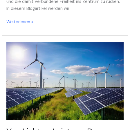
und die damit verbundene Freiheit ins Zentrum zu rücken.
In diesem Blogartikel werden wir
Weiterlesen »
Von
Licht
zu
Leistung:
Das
Potential
der
Photovoltaik-
Technologie