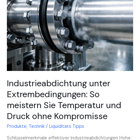
und
Druck
ohne
Kompromisse
Industrieabdichtung unter
Extrembedingungen: So
meistern Sie Temperatur und
Druck ohne Kompromisse
Produkte
,
Technik
/
Liquiditäts Tipps
Schlüsselmerkmale effektiver Industrieabdichtungen Hohe