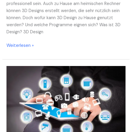
professionell sein. Auch zu Hause am heimischen Rechner
können 3D Designs erstellt werden, die sehr nützlich sein
können. Doch wofür kann 3D Design zu Hause genutzt
werden? Und welche Programme eignen sich? Was ist 3D
Design? 3D Design
Weiterlesen »
Elemente
von
Gebäudetechnik
und
Smarthome