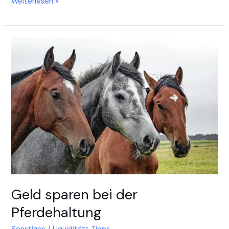
Weiterlesen »
Geld
sparen
bei
der
Pferdehaltung
Geld sparen bei der
Pferdehaltung