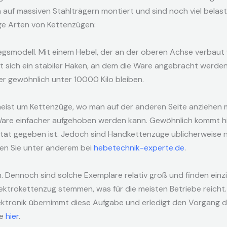
 auf massiven Stahlträgern montiert und sind noch viel belast
e Arten von Kettenzügen:
tiegsmodell. Mit einem Hebel, der an der oberen Achse verbau
 sich ein stabiler Haken, an dem die Ware angebracht werden 
er gewöhnlich unter 10000 Kilo bleiben.
meist um Kettenzüge, wo man auf der anderen Seite anziehen 
are einfacher aufgehoben werden kann. Gewöhnlich kommt hie
ilität gegeben ist. Jedoch sind Handkettenzüge üblicherweis
ten Sie unter anderem bei
hebetechnik-experte.de
.
ch. Dennoch sind solche Exemplare relativ groß und finden einzi
lektrokettenzug stemmen, was für die meisten Betriebe reicht
lektronik übernimmt diese Aufgabe und erledigt den Vorgang d
ie
hier
.