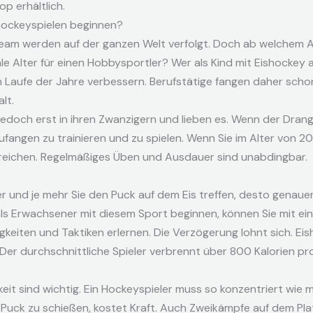
p erhältlich.
shockeyspielen beginnen?
 Team werden auf der ganzen Welt verfolgt. Doch ab welchem 
e Alter für einen Hobbysportler? Wer als Kind mit Eishockey a
Laufe der Jahre verbessern. Berufstätige fangen daher schon
lt.
doch erst in ihren Zwanzigern und lieben es. Wenn der Drang,
ufangen zu trainieren und zu spielen. Wenn Sie im Alter von 2
rreichen. Regelmäßiges Üben und Ausdauer sind unabdingbar.
und je mehr Sie den Puck auf dem Eis treffen, desto genauer 
ls Erwachsener mit diesem Sport beginnen, können Sie mit ein
keiten und Taktiken erlernen. Die Verzögerung lohnt sich. Eis
 Der durchschnittliche Spieler verbrennt über 800 Kalorien pro
eit sind wichtig. Ein Hockeyspieler muss so konzentriert wie m
n Puck zu schießen, kostet Kraft. Auch Zweikämpfe auf dem Pla