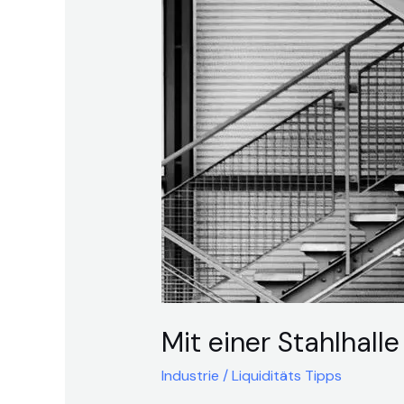
Stahlhalle
bekommt
man
einen
guten
Lagerplatz
Mit einer Stahlhal
Industrie
/
Liquiditäts Tipps