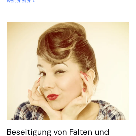
Weiterlesen »
Beseitigung
von
Falten
und
Narben
Beseitigung von Falten und