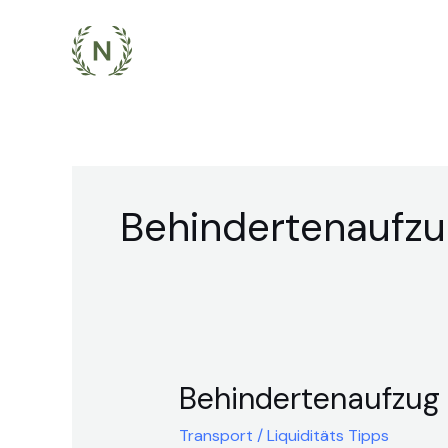
Zum
Inhalt
springen
Behindertenaufz
Behindertenaufzug
Behindertenaufzug
Transport
/
Liquiditäts Tipps