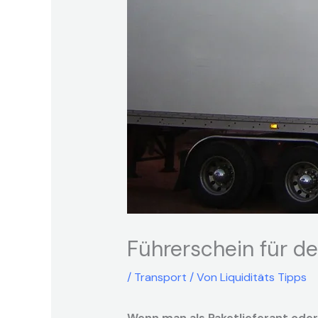
Führerschein für d
/
Transport
/ Von
Liquiditäts Tipps
Wenn man als Paketlieferant oder ab