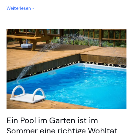
Weiterlesen »
Ein
Pool
im
Garten
ist
im
Sommer
eine
richtige
Wohltat
Ein Pool im Garten ist im
Sommer eine richtige Wohltat